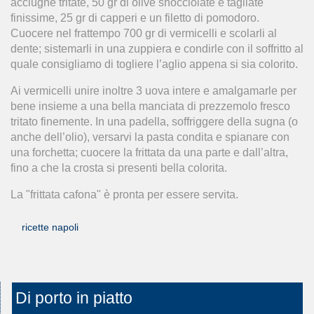
acciughe tritate, 50 gr di olive snocciolate e tagliate
finissime, 25 gr di capperi e un filetto di pomodoro.
Cuocere nel frattempo 700 gr di vermicelli e scolarli al
dente; sistemarli in una zuppiera e condirle con il soffritto al
quale consigliamo di togliere l’aglio appena si sia colorito.
Ai vermicelli unire inoltre 3 uova intere e amalgamarle per
bene insieme a una bella manciata di prezzemolo fresco
tritato finemente. In una padella, soffriggere della sugna (o
anche dell’olio), versarvi la pasta condita e spianare con
una forchetta; cuocere la frittata da una parte e dall’altra,
fino a che la crosta si presenti bella colorita.
La "frittata cafona" è pronta per essere servita.
ricette napoli
Di porto in piatto