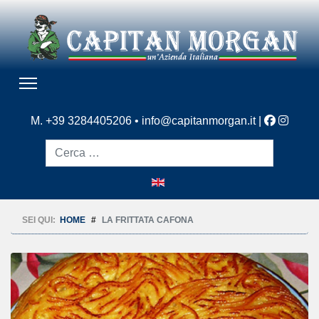
M. +39 3284405206 •
info@capitanmorgan.it
|
Cerca
SEI QUI:
HOME
LA FRITTATA CAFONA