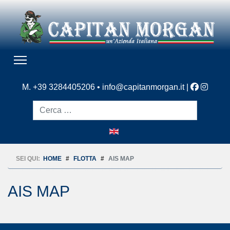
M. +39 3284405206 •
info@capitanmorgan.it
|
Cerca
SEI QUI:
HOME
FLOTTA
AIS MAP
AIS MAP