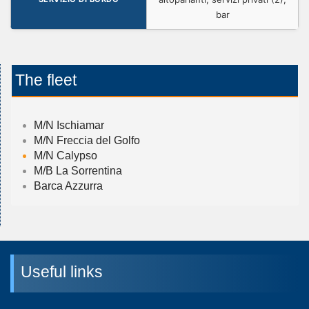
bar
The fleet
M/N Ischiamar
M/N Freccia del Golfo
M/N Calypso
M/B La Sorrentina
Barca Azzurra
Useful links