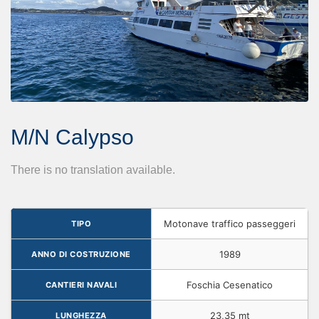
M/N Calypso
There is no translation available.
Motonave traffico passeggeri
TIPO
1989
ANNO DI COSTRUZIONE
Foschia Cesenatico
CANTIERI NAVALI
23,35 mt
LUNGHEZZA