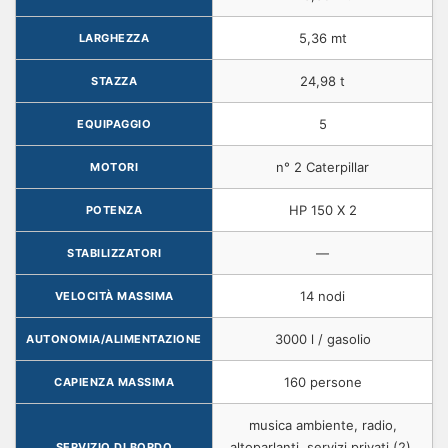
5,36 mt
LARGHEZZA
24,98 t
STAZZA
5
EQUIPAGGIO
n° 2 Caterpillar
MOTORI
HP 150 X 2
POTENZA
—
STABILIZZATORI
14 nodi
VELOCITÀ MASSIMA
3000 l / gasolio
AUTONOMIA/ALIMENTAZIONE
160 persone
CAPIENZA MASSIMA
musica ambiente, radio,
altoparlanti, servizi privati (2),
SERVIZIO DI BORDO