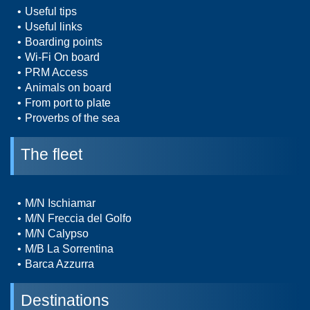
Useful tips
Useful links
Boarding points
Wi-Fi On board
PRM Access
Animals on board
From port to plate
Proverbs of the sea
The fleet
M/N Ischiamar
M/N Freccia del Golfo
M/N Calypso
M/B La Sorrentina
Barca Azzurra
Destinations