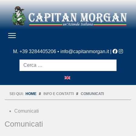
M. +39 3284405206 •
info@capitanmorgan.it
|
Cerca
SEI QUI:
HOME
INFO E CONTATTI
COMUNICATI
Comunicati
Comunicati